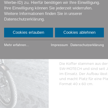
Werbe-ID) zu. Hierfür benötigen wir Ihre Einwilligung.
Ihre Einwilligung können Sie jederzeit widerrufen.
Weitere Informationen finden Sie in unserer
KOMPAKTES LASTENRAD
Datenschutzerklärung.
Kurz und 
Cookies erlauben
Cookies ablehnen
Das VIA Shorty ist ein komp
Transportoptionen auf der 
Mehr erfahren...
Impressum
Datenschutzerklärung
der vorderen Ladefläche bi
über 70 Liter wasserdichte
Die Koffer stammen aus de
SW-MOTECH und sind seit Ja
im Einsatz. Der Aufbau läs
und macht Platz für eine P
Format 40 x 60 cm.