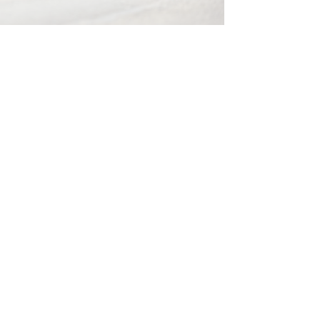
 TEAM
onstruieren, montieren, verkaufen und
d.
 Sven konstruiert aus Metall alles, was
riebler mit Leib und Seele, Matthias montiert