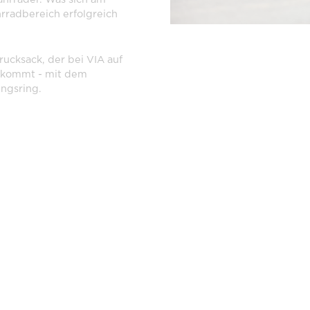
rradbereich erfolgreich
ucksack, der bei VIA auf
z kommt - mit dem
ngsring.
DAS VIA
Das ist das VIA Team: Wir k
bewerben das VIA Lastenra
Hinten von links nach rechts:
möglich ist, Tobias ist Vert