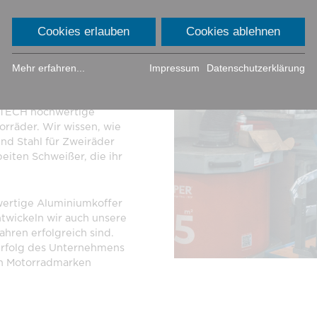
Cookies erlauben
Cookies ablehnen
Mehr erfahren...
Impressum
Datenschutzerklärung
ls 20 Jahren Erfahrung. Seit
OTECH hochwertige
rräder. Wir wissen, wie
nd Stahl für Zweiräder
beiten Schweißer, die ihr
wertige Aluminiumkoffer
ntwickeln wir auch unsere
ahren erfolgreich sind.
 Erfolg des Unternehmens
en Motorradmarken